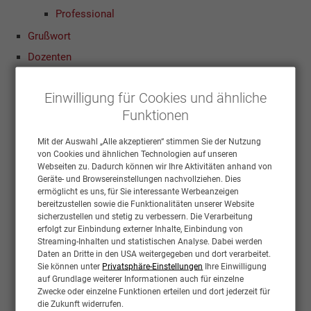
Professional
Grußwort
Dozenten
Termine & Tarife
Hannover
Einwilligung für Cookies und ähnliche
Funktionen
Anmeldung
Warteliste
Mit der Auswahl „Alle akzeptieren“ stimmen Sie der Nutzung
von Cookies und ähnlichen Technologien auf unseren
Fördermaßnahmen
Webseiten zu. Dadurch können wir Ihre Aktivitäten anhand von
Anreise & Unterkunft
Geräte- und Browsereinstellungen nachvollziehen. Dies
ermöglicht es uns, für Sie interessante Werbeanzeigen
Links
bereitzustellen sowie die Funktionalitäten unserer Website
sicherzustellen und stetig zu verbessern. Die Verarbeitung
Kontakt
erfolgt zur Einbindung externer Inhalte, Einbindung von
AGB
Streaming-Inhalten und statistischen Analyse. Dabei werden
Daten an Dritte in den USA weitergegeben und dort verarbeitet.
Datenschutz
Sie können unter
Privatsphäre-Einstellungen
Ihre Einwilligung
auf Grundlage weiterer Informationen auch für einzelne
Impressum
Zwecke oder einzelne Funktionen erteilen und dort jederzeit für
die Zukunft widerrufen.